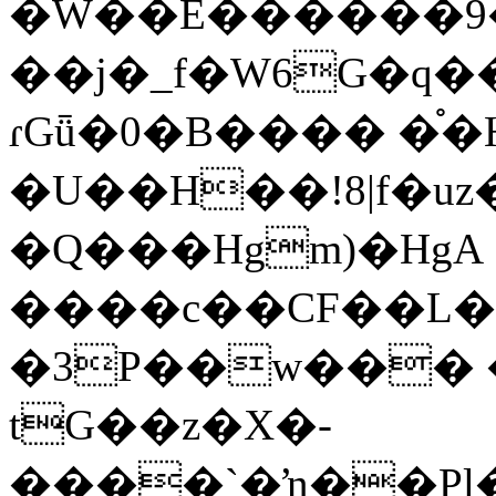
�W��E������9
��j�_f�W6G�q
ɾGǖ�0�B���� �֯�
�U��H��!8|f�uz
�Q���Hgm)�HgA
����c��CF��L�
�3P��w��� �
tG��z�X�-
����`�ŉ��Pl