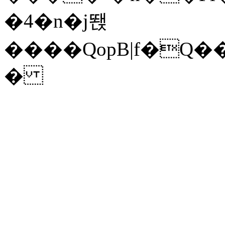
�4�n�j뙍
����QopB|f�Q
�